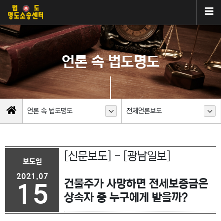
언론 속 법도명도
언론 속 법도명도
전체언론보도
[신문보도] - [광남일보]
보도일
2021.07
건물주가 사망하면 전세보증금은
15
상속자 중 누구에게 받을까?
이전글