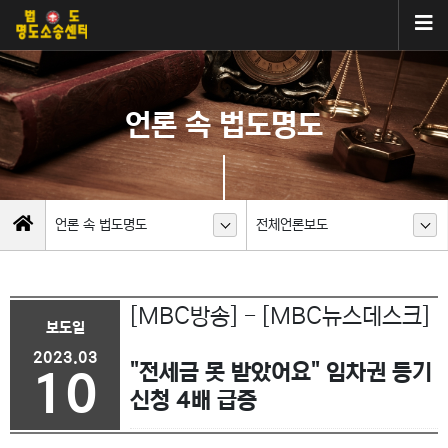
언론 속 법도명도
언론 속 법도명도
전체언론보도
[MBC방송] - [MBC뉴스데스크]
보도일
2023.03
"전세금 못 받았어요" 임차권 등기
10
신청 4배 급증
이전글