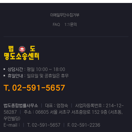
이메일무단수집거부
FAQ
1:1문의
상담시간
: 평일 10:00 ~ 18:00
휴일안내
: 일요일 및 공휴일은 휴무
T. 02-591-5657
법도종합법률사무소
|
대표 : 엄정숙
|
사업자등록번호 : 214-12-
58287
|
주소 : 06605 서울 서초구 서초중앙로 152 9층 (서초동,
우민빌딩)
E-mail :
|
T. 02-591-5657
|
F. 02-591-2236