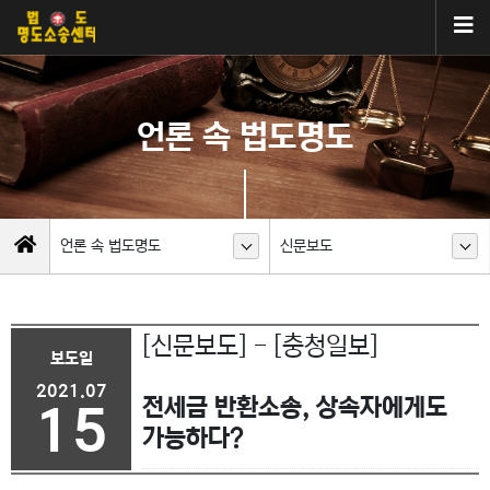
언론 속 법도명도
언론 속 법도명도
신문보도
[신문보도] - [충청일보]
보도일
2021.07
전세금 반환소송, 상속자에게도
15
가능하다?
이전글