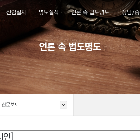
선임절차
명도실적
언론 속 법도명도
상담/승
언론 속 법도명도
신문보도
시안]