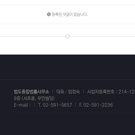
등록된 댓글이 없습니다.
법도종합법률사무소
|
대표 : 엄정숙
|
사업자등록번호 : 214-12
9층 (서초동, 우민빌딩)
E-mail :
|
T. 02-591-5657
|
F. 02-591-2236