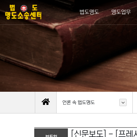
법도명도
명도업무
언론 속 법도명도
[신문보도] - [프레
보도일